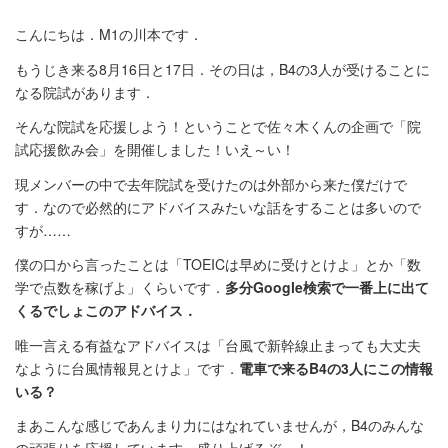
こんにちは．M1の川本です．
もうじき来る8月16日と17日．その日は，B4の3人が受けることに
なる院試があります．
そんな院試を応援しよう！ということで佐々木くんの企画で「院
試応援飲み会」を開催しました！いえ～い！
現メンバーの中で去年院試を受けたのは外部から来た僕だけで
す．なので必然的にアドバイスみたいな話をすることは多いので
すが……
僕の口から言ったことは「TOEICは早めに受けとけよ」とか「数
学で点数を稼げよ」くらいです．
多分Google検索で一番上に出て
くるでしょこのアドバイス．
唯一言える有益なアドバイスは「台風で新幹線止まっても大丈夫
なように台風情報見とけよ」です．
電車で来るB4の3人にこの情報
いる？
まあこんな感じであんまり力にはなれていませんが，B4のみんな