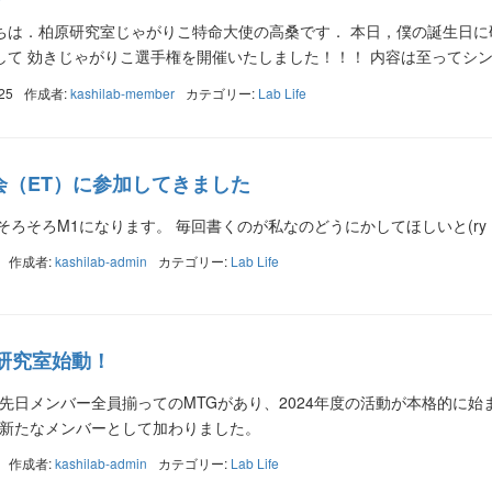
ちは．柏原研究室じゃがりこ特命大使の高桑です． 本日，僕の誕生日
て 効きじゃがりこ選手権を開催いたしました！！！ 内容は至ってシンプ
25
作成者:
kashilab-member
カテゴリー:
Lab Life
会（ET）に参加してきました
そろそろM1になります。 毎回書くのが私なのどうにかしてほしいと(ry
作成者:
kashilab-admin
カテゴリー:
Lab Life
原研究室始動！
先日メンバー全員揃ってのMTGがあり、2024年度の活動が本格的に始
名新たなメンバーとして加わりました。
作成者:
kashilab-admin
カテゴリー:
Lab Life