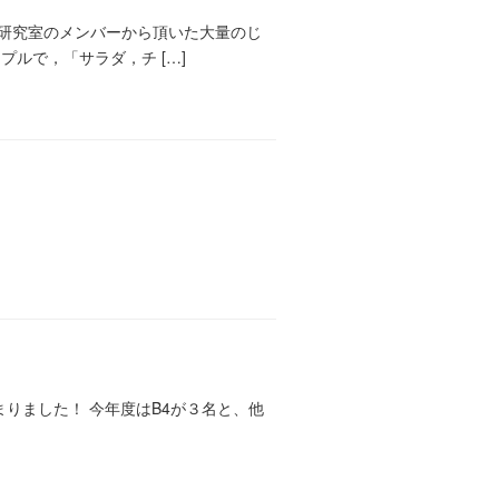
に研究室のメンバーから頂いた大量のじ
ルで，「サラダ，チ […]
まりました！ 今年度はB4が３名と、他