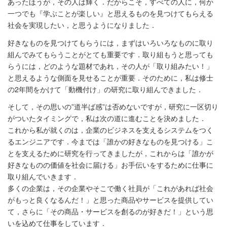
あったほうが，その人は輝く．だからこそ，すべての人に，何か
一つでも『学ぶことが楽しい』と思えるものを見つけてもらえる
社会を実現したい，と思うようになりました．
好きなものを見つけてもらうには，まずはいろいろなものに取り
組んでみてもらうことがとても重要です．取り組もうと思っても
らうには，どのような題材であれ，その人が「取り組みたい！」
と思えるような側面を見せることが重要．そのために，私は修士
の2年間をかけて「動機付け」の研究に取り組んできました．
そして，その思いの”道半ば感”は否めないですが，研究に一区切り
がついたタイミングで，私は次の道に進むことを決めました．
これから私が就くのは，企業のビジネスを支えるシステムをつく
るエンジニアです．今までは「誰かの好きなものを見つける」こ
とを支えるために研究を行ってきましたが，これからは「誰かが
好きなものの価値を社会に届ける」お手伝いをするために仕事に
取り組んでいきます．
多くの企業は，その企業やそこで働く社員が「これがあれば社会
がもっと良くなるんだ！」と思った商品やサービスを提供してい
て，さらに「その商品・サービスを創るのが好きだ！」という思
いを込めて仕事をしています．