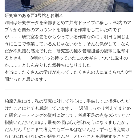
研究室のある西3号館とお別れ
昨日は研究データを全部まとめて共有ドライブに移し，PC内のア
プリから自分のアカウントを削除する作業をしていたのです
が……．研究室を去るからやっている作業なのに，明日も同じよ
うにここで作業しているんじゃないかと，そんな気がして，なん
だか不思議な感覚でした．研究室の鍵を管理担当の後輩に返却す
るときも，「3年間ずっと持っていたこのカギを，ついに返すの
か……」としんみりした気持ちになりました．
本当に，たくさんの学びがあって，たくさんの人に支えられた3年
間だったと思います．
柏原先生には，私の研究に対して熱心に，手厳しくご指導いただ
けたことにとても感謝しています． 一週間しっかり考えてまとめ
た研究ミーティングの資料に対して，考慮不足の点をズバッとご
指摘いただいたのは，最初の頃は心が折れそうになりましたが，
だんだん「どこまで考えてもゴールはないんだ．ずっと考え続け
なければいけないのが研究なんだ」ということを理解することに