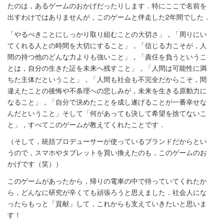
たのは，あるゲームのおかげだったりします．特にここで名前を
出すわけではありませんが，このゲームと伴走した2年間でした．
「やるべきことにしっかり取り組むことの大切さ」，「周りにい
てくれる人との時間を大切にすること」，「信じる力こそが，人
間の持つ他のどんな力よりも強いこと」，「責任を負うというこ
とは，自分の生きた証を未来へ残すこと」，「人間は可能性に満
ちた主体だということ」，「人間も社会も不完全だからこそ，間
違えたことの後悔や不条理への悲しみが，未来を生きる原動力に
なること」，「自分で決めたことを成し遂げることが一番幸せな
んだということ」そして「何があっても決して希望を捨てないこ
と」，すべてこのゲームが教えてくれたことです．
（そして，統括プロデューサーが使っているブランドだからとい
うので，スマホやタブレットを買い換えたのも，このゲームのお
かげです（笑））
このゲームがあったから，帰りの電車の中で待っていてくれたか
ら，どんなに研究が辛くても頑張ろうと思えました．社会人にな
ったらもっと「貢献」して，これからも支えていきたいと思いま
す！