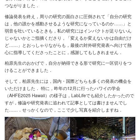
つながりました．
修論発表を終え，周りの研究の面白さに圧倒されて「自分の研究
は，他の誰かを感動させるような研究になっているのか……」と
弱音を吐いているときも，私の研究にはインパクトが足りないん
じゃないかとご指摘くださり，「変えるか変えないかは自由だけ
ど……」とおっしゃりながらも，最後の対外研究発表へ向けて熱
心に指導してくださったことに，感謝してもしきれません．
柏原先生のおかげで，自分が納得できる形で研究に一区切りをつ
けることができました．
そして，柏原先生には，国内・国際どちらも多くの発表の機会を
いただけました． 特に，昨年の12月に行ったハワイの学会
（AHFE2025 Hawaii）の様子は，LabLifeでも紹介したかったので
すが，修論や研究発表に追われて記事としては書けませんでし
た……．せっかくなので，ここで少し写真を紹介しますね．