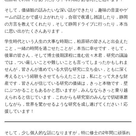
そして，価値観の話みたいな深い話ができたり，趣味の音楽やゲ
ームの話とかで盛り上がれたり，合宿で夜通し雑談したり，静岡
の方言を教えてくれたり，そして静岡ドライブに行ったり，本当
に思い出がたくさんあります．
学生時代という人生の大事な時期に，柏原研の皆さんと出会えた
こと，一緒の時間を過ごせたことが，本当に幸せです．そして，
後輩の皆さん．そして博士後期課程に進む佐々木君．研究の議論
では，つい厳しいことや難しいことも言ってしまったかもしれま
せんが，皆さんが進めている大切な研究に立ち会い，ともに深く
考えるという経験をさせてもらえたことは，私にとって大きな財
産です．皆さんが信じている研究の価値は，きっと本物です．壁
にぶつかることもあるかと思いますが，みんなならきっと乗り越
えられると信じています．これからも研究室のみんなで切磋琢磨
しながら，世界を驚かせるような研究を成し遂げてください！応
援しています！
そして，少し個人的な話になりますが，特に修士の2年間に頑張れ