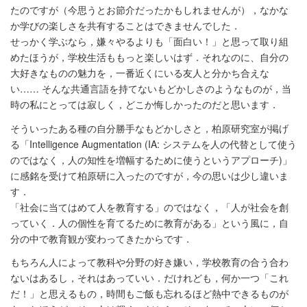
たのですが（今思うとお節介だったかもしれませんが），なかな
か学びの楽しさを共有することはできませんでした．
せっかく学ぶなら，嫌々やるよりも「面白い！」と思って取り組
めたほうが，学校生活ももっと楽しいはず．それなのに、自分の
大好きなものの魅力を，一番近くにいる友人と分かち合えな
い…… そんな共通言語を持てないもどかしさのようなものが，当
時の私にとっては寂しく，どこか悔しかったのだと思います．
そういったある種の自分勝手なもどかしさと，柏原研究室が掲げ
る「Intelligence Augmentation (IA: システムを人の代替として使う
のではなく，人の知性を増幅するために使うというアプローチ)」
に感銘を受けて柏原研に入ったのですが，今の思いは少し違いま
す．
「社会に当てはめて人を教育する」のではなく，「人が社会を創
っていく．人の個性を育てるために教育がある」という風に，自
分の中で教育観が変わってきたからです．
もちろん人によって教科や分野の好き嫌い，学校教育の合う合わ
ないはあるし，それはあっていい．だけれども，何か一つ「これ
だ！」と思えるもの，時間もご飯も忘れるほど熱中できるものが