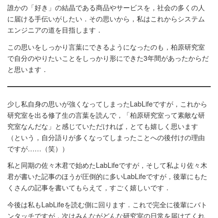
誰かの「好き」の結晶である商品やサービスを，社会の多くの人
に届ける手伝いがしたい．その思いから，私はこれからシステム
エンジニアの道を目指します．
この思いをしっかり言葉にできるようになったのも，柏原研究室
で自分のやりたいことをしっかり形にできた3年間があったからだ
と思います．
少し私自身の思いが強くなってしまったLabLifeですが，これから
研究室を出る修了生の言葉を読んで，「柏原研究室って素敵な研
究室なんだな」と感じていただければ，とても嬉しく思います
（という，自分語りが多くなってしまったことへの後付けの理由
ですが……（笑））
私と同期の佐々木君で始めたLabLifeですが，そして私より佐々木
君が書いた記事のほうが圧倒的に多いLabLifeですが，後輩にもた
くさんの記事を書いてもらえて，すごく嬉しいです．
今後は私もLabLifeを読む側に回ります．これで完全に後輩にバト
ンタッチですが，次はみんながどんな研究室の日常を届けてくれ