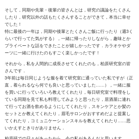
そして，同期や先輩・後輩の皆さんとは，研究の議論をたくさん
したり，研究以外の話もたくさんすることができて，本当に幸せ
でした！
特に最後の一年は，同期や後輩とたくさんご飯に行ったり（週3く
らいで行ってた気がする），一緒に帰ったりしながら，趣味とか
プライベートな話をできたことが嬉しかったです．カラオケやダ
ーツに一緒に行けたのもすごく楽しかったです！
それから，私を人間的に成長させてくれたのも，柏原研究室の皆
さんです．
3年前は毎日同じような服を着て研究室に通っていた私ですが（正
直，着られるなら何でも良いと思っていました……），一緒に服
を買いに行っていろいろ教えてくれたり，毎日研究室で料理をし
ている同期を見て私も料理してみようと思ったり，居酒屋に連れ
て行ってお酒を飲めるようにしてくれたり，スキンケアとか髪の
セットとか教えてくれたり，眉毛サロンがおすすめだよと提案し
てくれたり，コミュニケーションスキルを教えてくれたり……思
いかえすときりがありません．
柏原研での日々があったから，今の私があるんだと思います．