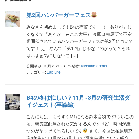
第2回ハンバーガーフェス
みなさん初めまして！B4の有賀です！（「ありが」じ
ゃなくて「あるが」←ここ大事） 今回は柏原研で不定
期開催されているハンバーガーフェスの第2回について
です！ え，なんで「第1回」じゃないのかって？それ
は…まぁ気にしないこ […]
公開済み: 10月 2, 2023
作成者:
kashilab-admin
カテゴリー:
Lab Life
B4の冬は忙しい？11月~3月の研究生活ダ
イジェスト(卒論編)
こんにちは、もうすぐM1になる鈴木音羽です!ついこの
前、研究室配属された気がするんですけど、時間が経
つのが早すぎて恐ろしいです
さて、今回は柏原研究
室4年生の 11月から3月までの研究生活について紹介し