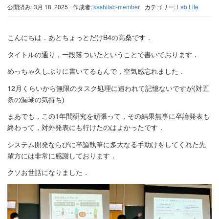
公開済み: 3月 18, 2025
作成者:
kashilab-member
カテゴリー:
Lab Life
こんにちは．あとちょっとだけB4の高桑です．
タイトルの通り，一段落ついたということで書いております．
めっちゃ久しぶりに書いてるもんで，空気感忘れました．
12月くらいから無限のタスク処理に追われて記憶ないですが(対五
条の漏瑚の気持ち)
まあでも，この1年間研究を頑張って，その結果無事に卒論発表も
終わって，対外発表にも行けたのはよかったです．
システム開発ならびに卒論執筆に多大なる手助けをしてくれた先
輩方には非常に感謝しております．
クソお世話になりました．